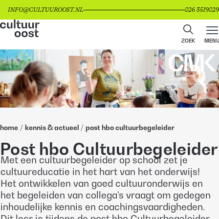
INFO@CULTUUROOST.NL
026 3519029
ZOEK
MEN
home
/
kennis & actueel
/
post hbo cultuurbegeleider
Post hbo Cultuurbegeleider
Met een cultuurbegeleider op school zet je
cultuureducatie in het hart van het onderwijs!
Het ontwikkelen van goed cultuuronderwijs en
het begeleiden van collega’s vraagt om gedegen
inhoudelijke kennis en coachingsvaardigheden.
Dit leer je tijdens de post hbo Cultuurbegeleider.