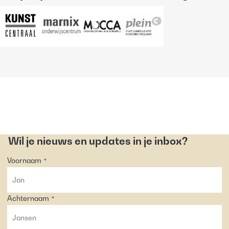
Wil je nieuws en updates in je inbox?
Voornaam
*
Achternaam
*