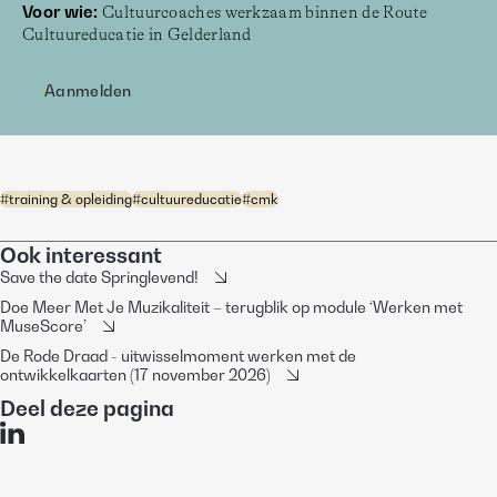
Voor wie:
 Cultuurcoaches werkzaam binnen de Route 
Cultuureducatie in Gelderland 
Aanmelden
#
training & opleiding
#
cultuureducatie
#
cmk
Ook interessant
Save the date Springlevend!
Doe Meer Met Je Muzikaliteit – terugblik op module ‘Werken met
MuseScore’
De Rode Draad - uitwisselmoment werken met de
ontwikkelkaarten (17 november 2026)
Deel deze pagina