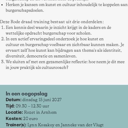
Herken je kansen om kunst en cultuur inhoudelijk te koppelen aan
burgerschapsdoelen.
Deze Rode draad training bestaat uit drie onderdelen: 
Een kennis deel waarin je inzicht krijgt in de kaders en de
wettelijke opdracht burgerschap voor scholen.
In een actief ervaringsdeel onderzoek je hoe kunst en
cultuur en burgerschap voelbaar en zichtbaar kunnen maken. Je
ervaart zelf hoe kunst kan bijdragen aan thema’s als identiteit,
diversiteit, democratie en samenleven.
We sluiten af met een gezamenlijke reflectie: hoe neem je dit mee
in jouw praktijk als cultuurcoach?
In een oogopslag
Datum: 
dinsdag 15 juni 2027 
Tijd:
 09.30 – 12.30 uur 
Locatie:
 Rozet in Arnhem  
Kosten:
 20 euro 
Trainer(s):
 Lynn Kosakoy en Janneke van der Vlugt 