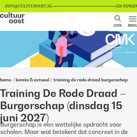
INFO@CULTUUROOST.NL
026 3519029
ZOEK
MEN
home
/
kennis & actueel
/
training de rode draad burgerschap
Training De Rode Draad –
Burgerschap (dinsdag 15
juni 2027)
Burgerschap is een wettelijke opdracht voor
scholen. Maar wat betekent dat concreet in de