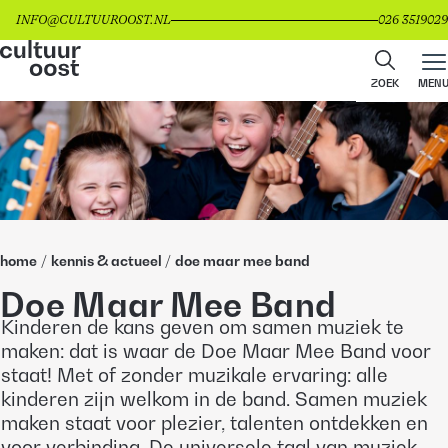
INFO@CULTUUROOST.NL
026 3519029
ZOEK
MEN
home
/
kennis & actueel
/
doe maar mee band
Doe Maar Mee Band
Kinderen de kans geven om samen muziek te
maken: dat is waar de Doe Maar Mee Band voor
staat! Met of zonder muzikale ervaring: alle
kinderen zijn welkom in de band. Samen muziek
maken staat voor plezier, talenten ontdekken en
voor verbinding. De universele taal van muziek