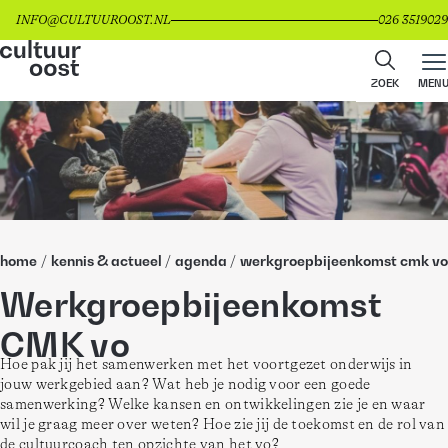
INFO@CULTUUROOST.NL
026 3519029
ZOEK
MEN
home
/
kennis & actueel
/
agenda
/
werkgroepbijeenkomst cmk vo
Werkgroepbijeenkomst
CMK vo
Hoe pak jij het samenwerken met het voortgezet onderwijs in 
jouw werkgebied aan? Wat heb je nodig voor een goede 
samenwerking? Welke kansen en ontwikkelingen zie je en waar 
wil je graag meer over weten? Hoe zie jij de toekomst en de rol van 
de cultuurcoach ten opzichte van het vo?