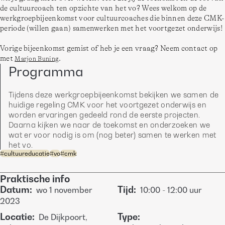
de cultuurcoach ten opzichte van het vo? Wees welkom op de 
werkgroepbijeenkomst voor cultuurcoaches die binnen deze CMK-
periode (willen gaan) samenwerken met het voortgezet onderwijs! 
Vorige bijeenkomst gemist of heb je een vraag? Neem contact op 
met 
. 
Marjon Buning
Programma
Tijdens deze werkgroepbijeenkomst bekijken we samen de 
huidige regeling CMK voor het voortgezet onderwijs en 
worden ervaringen gedeeld rond de eerste projecten. 
Daarna kijken we naar de toekomst en onderzoeken we 
wat er voor nodig is om (nog beter) samen te werken met 
het vo. 
#
cultuureducatie
#
vo
#
cmk
Praktische info
Datum
:
Tijd
:
wo
1 november
10:00
-
12:00
uur
2023
Locatie
:
Type
:
De Dijkpoort,