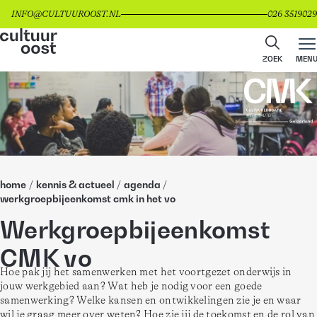
INFO@CULTUUROOST.NL
026 3519029
ZOEK
MEN
home
/
kennis & actueel
/
agenda
/
werkgroepbijeenkomst cmk in het vo
Werkgroepbijeenkomst
CMK vo
Hoe pak jij het samenwerken met het voortgezet onderwijs in 
jouw werkgebied aan? Wat heb je nodig voor een goede 
samenwerking? Welke kansen en ontwikkelingen zie je en waar 
wil je graag meer over weten? Hoe zie jij de toekomst en de rol van 