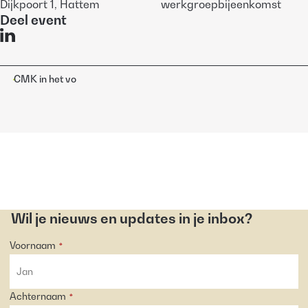
Dijkpoort 1, Hattem
werkgroepbijeenkomst
Deel event
CMK in het vo
Wil je nieuws en updates in je inbox?
Voornaam
*
Achternaam
*