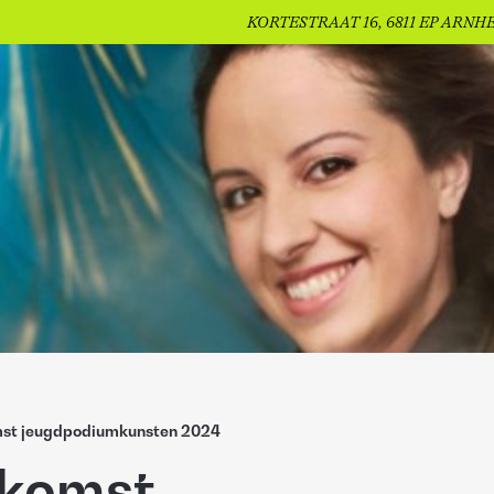
KORTESTRAAT 16, 6811 EP ARNH
mst jeugdpodiumkunsten 2024
nkomst