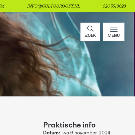
EM
INFO@CULTUUROOST.NL
026 3519029
ZOEK
MENU
Praktische info
Datum
:
wo
6 november 2024