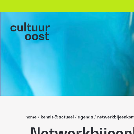
home
/
kennis & actueel
/
agenda
/
netwerkbijeenko
Netwerkbijee