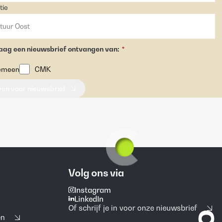
tie
raag een nieuwsbrief ontvangen van:
*
emeen
CMK
jven voor nieuwsbrief
Volg ons via
Instagram
LinkedIn
Of schrijf je in voor onze nieuwsbrief
en