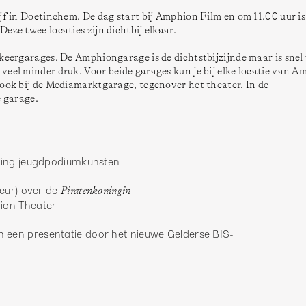
jf in Doetinchem. De dag start bij Amphion Film en om 11.00 uur is 
eze twee locaties zijn dichtbij elkaar. 
keergarages. De Amphiongarage is de dichtstbijzijnde maar is snel v
eel minder druk. Voor beide garages kun je bij elke locatie van A
ook bij de Mediamarktgarage, tegenover het theater. In de 
eling jeugdpodiumkunsten
eur) over de 
Piratenkoningin
ion Theater 
 een presentatie door het nieuwe Gelderse BIS-