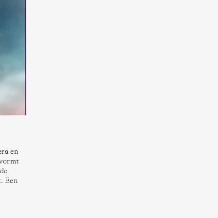
ra en 
vormt 
de 
. Een 