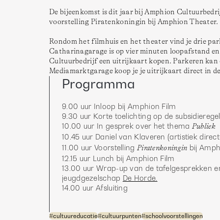
De bijeenkomst is dit jaar bij Amphion Cultuurbedri
voorstelling Piratenkoningin bij Amphion Theater. D
Rondom het filmhuis en het theater vind je drie par
Catharinagarage is op vier minuten loopafstand en v
Cultuurbedrijf een uitrijkaart kopen. Parkeren kan 
Programma
9.00 uur Inloop bij Amphion Film
9.30 uur Korte toelichting op de subsidiereg
10.00 uur In gesprek over het thema 
Publiek
10.45 uur Daniel van Klaveren (artistiek direct
11.00 uur Voorstelling 
 bij Amph
Piratenkoningin
12.15 uur Lunch bij Amphion Film
13.00 uur Wrap-up van de tafelgesprekken en
jeugdgezelschap 
De Horde.
14.00 uur Afsluiting
#
cultuureducatie
#
cultuurpunten
#
schoolvoorstellingen