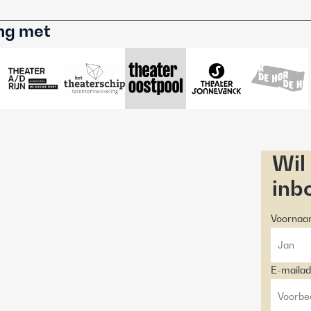
ing met
Wil
inb
Voorna
E-mailad