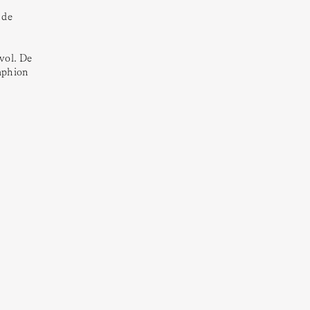
de 
ol. De 
mphion 