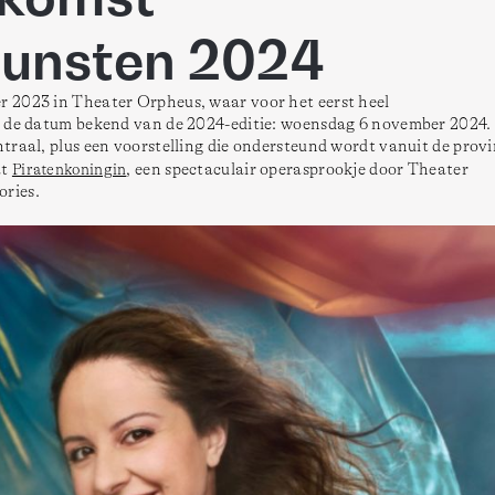
unsten 2024
 2023 in Theater Orpheus, waar voor het eerst heel 
u de datum bekend van de 2024-editie: woensdag 6 november 2024.

raal, plus een voorstelling die ondersteund wordt vanuit de provin
t 
Piratenkoningin
, een spectaculair operasprookje door Theater 
ries. 