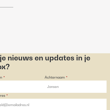
 je nieuws en updates in je
ox?
am
Achternaam
*
*
res
*