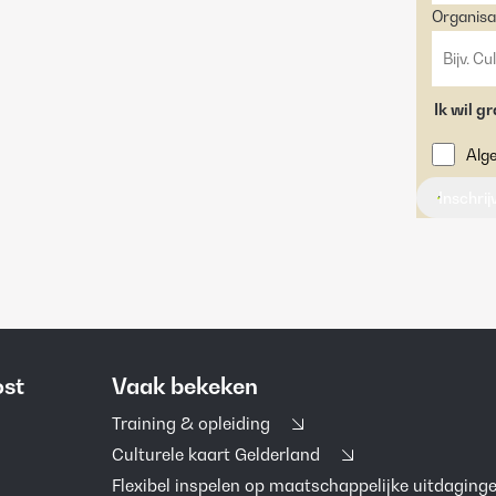
Organisa
Ik wil g
Alg
Inschri
ost
Vaak bekeken
Training & opleiding
Culturele kaart Gelderland
Flexibel inspelen op maatschappelijke uitdaging