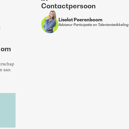
Contactpersoon
Liselot Peerenboom
Adviseur Participatie en Talentontwikkeling
s
n om
erschap 
n aan 