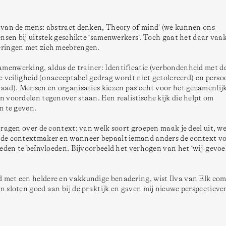
 van de mens: abstract denken, Theory of mind’ (we kunnen ons 
nsen bij uitstek geschikte ‘samenwerkers’. Toch gaat het daar vaak 
eringen met zich meebrengen. 
enwerking, aldus de trainer: Identificatie (verbondenheid met de 
e veiligheid (onacceptabel gedrag wordt niet getolereerd) en persoo
aad). Mensen en organisaties kiezen pas echt voor het gezamenlijk
 voordelen tegenover staan. Een realistische kijk die helpt om 
m te geven. 
ragen over de context: van welk soort groepen maak je deel uit, we
de contextmaker en wanneer bepaalt iemand anders de context voo
eden te beïnvloeden. Bijvoorbeeld het verhogen van het ‘wij-gevoel’
met een heldere en vakkundige benadering, wist Ilva van Elk com
 sloten goed aan bij de praktijk en gaven mij nieuwe perspectieven