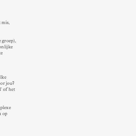
mis, 
groep), 
nlijke 
e 
lke 
r jou? 
 of het 
plexe 
 op 