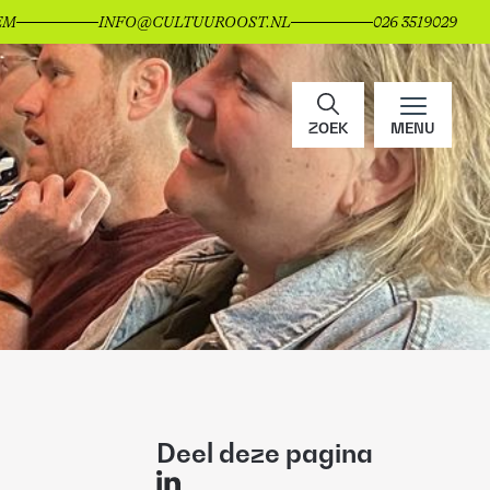
EM
INFO@CULTUUROOST.NL
026 3519029
ZOEK
MENU
Deel deze pagina