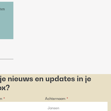
en 
 je nieuws en updates in je
ox?
am
Achternaam
*
*