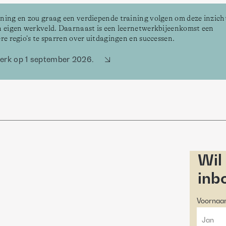
ining en zou graag een verdiepende training volgen om deze inzicht
jn eigen werkveld. Daarnaast is een leernetwerkbijeenkomst een 
re regio’s te sparren over uitdagingen en successen. 
werk op 1 september 2026.
Wil
inb
Voorna