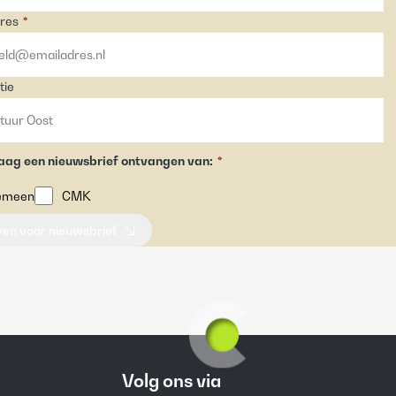
res
*
tie
raag een nieuwsbrief ontvangen van:
*
emeen
CMK
jven voor nieuwsbrief
Volg ons via