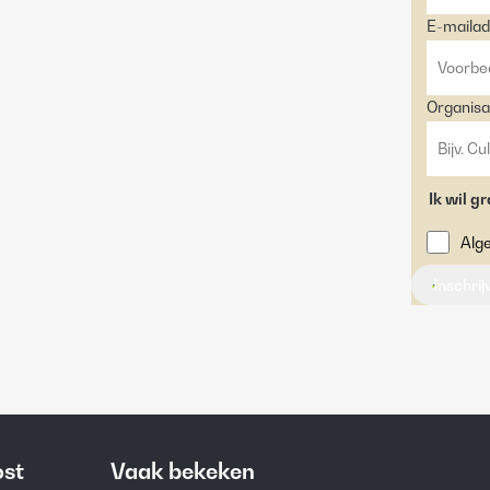
E-mailad
Organisa
Ik wil g
Alg
Inschri
ost
Vaak bekeken