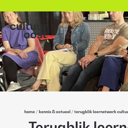
home
/
kennis & actueel
/
terugblik leernetwerk cultu
Terugblik leer