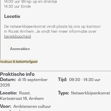
14.00 uur Wrap-up en drankje 

14.30 uur Einde 
Locatie
De netwerkbijeenkomst vindt plaats bij ons op kantoor 
in Rozet Arnhem. Je vindt hier meer informatie over 
bereikbaarheid
. 
Aanmelden
#
cultuur & beleid
#
erfgoed
Praktische info
Datum
:
Tijd
:
di
15 september
09:30
-
14:30
uur
2026
Locatie
:
Type
:
Rozet,
Netwerkbijeenkomst
Kortestraat 16, Arnhem
Voor
:
Ambtenaren cultuur