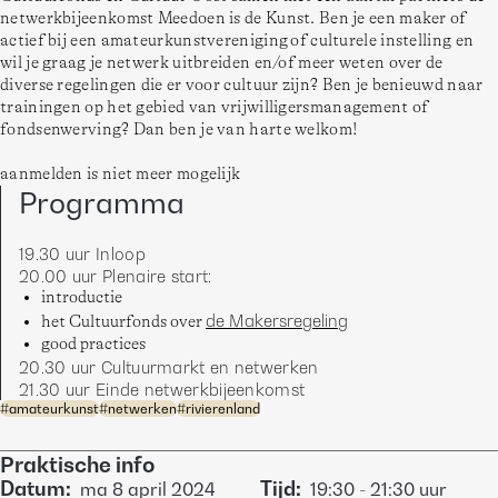
netwerkbijeenkomst Meedoen is de Kunst. Ben je een maker of 
actief bij een amateurkunstvereniging of culturele instelling en 
wil je graag je netwerk uitbreiden en/of meer weten over de 
diverse regelingen die er voor cultuur zijn? Ben je benieuwd naar 
trainingen op het gebied van vrijwilligersmanagement of 
fondsenwerving? Dan ben je van harte welkom! 
aanmelden is niet meer mogelijk
Programma
19.30 uur Inloop 
20.00 uur Plenaire start: 
introductie
de Makersregeling
het Cultuurfonds over
good practices
20.30 uur Cultuurmarkt en netwerken 
21.30 uur Einde netwerkbijeenkomst 
#
amateurkunst
#
netwerken
#
rivierenland
Praktische info
Datum
:
Tijd
:
ma
8 april 2024
19:30
-
21:30
uur