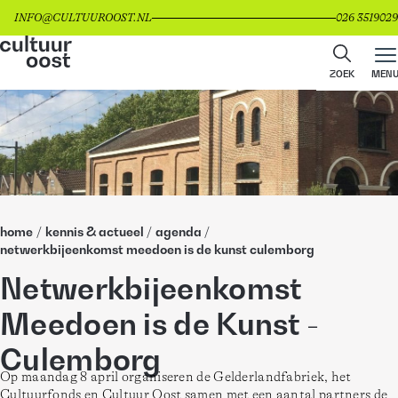
INFO@CULTUUROOST.NL
026 3519029
ZOEK
MEN
home
/
kennis & actueel
/
agenda
/
netwerkbijeenkomst meedoen is de kunst culemborg
Netwerkbijeenkomst
Meedoen is de Kunst -
Culemborg
Op maandag 8 april organiseren de Gelderlandfabriek, het 
Cultuurfonds en Cultuur Oost samen met een aantal partners de 