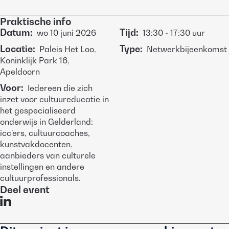
Praktische info
Datum
:
Tijd
:
wo
10 juni 2026
13:30
-
17:30
uur
Locatie
:
Type
:
Paleis Het Loo,
Netwerkbijeenkomst
Koninklijk Park 16,
Apeldoorn
Voor
:
Iedereen die zich
inzet voor cultuureducatie in
het gespecialiseerd
onderwijs in Gelderland:
icc’ers, cultuurcoaches,
kunstvakdocenten,
aanbieders van culturele
instellingen en andere
cultuurprofessionals.
Deel event