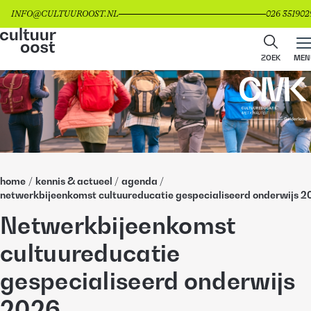
INFO@CULTUUROOST.NL
026 351902
ZOEK
MEN
home
/
kennis & actueel
/
agenda
/
netwerkbijeenkomst cultuureducatie gespecialiseerd onderwijs 2
Netwerkbijeenkomst
cultuureducatie
gespecialiseerd onderwijs
2026