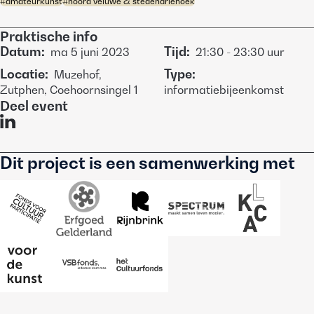
#
amateurkunst
#
noord veluwe & stedendriehoek
Praktische info
Datum
:
Tijd
:
ma
5 juni 2023
21:30
-
23:30
uur
Locatie
:
Type
:
Muzehof,
Zutphen, Coehoornsingel 1
informatiebijeenkomst
Deel event
Dit project is een samenwerking met