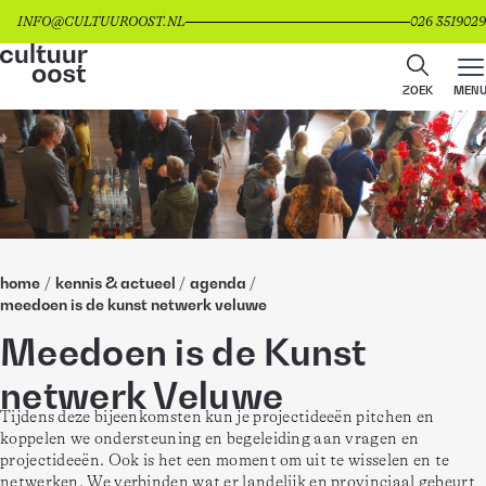
INFO@CULTUUROOST.NL
026 3519029
ZOEK
MEN
home
/
kennis & actueel
/
agenda
/
meedoen is de kunst netwerk veluwe
Meedoen is de Kunst
netwerk Veluwe
Tijdens deze bijeenkomsten kun je projectideeën pitchen en 
koppelen we ondersteuning en begeleiding aan vragen en 
projectideeën. Ook is het een moment om uit te wisselen en te 
netwerken. We verbinden wat er landelijk en provinciaal gebeurt 