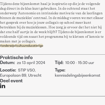
Tijdens deze bijeenkomst haal je inspiratie op die je de volgende 
dag direct in de klas kunt gebruiken. In de ochtend staat het 
onderwerp ‘Autonomie en intrinsieke motivatie van de leerlingen 
binnen de muziekles’ centraal. In de middag voeren we met elkaar 
het gesprek over hoe je jouw collega’s op school meer kunt 
betrekken bij de muzieklessen. Hoe zorg je ervoor dat het niet bij 
dat ene half uurtje in de week blijft? Tijdens de bijeenkomst is er 
voldoende tijd om naast het programma bij te kletsen of kennis te 
maken met je collega’s.
#
onderwijs
#
cultuureducatie
#
go
Praktische info
Datum
:
Tijd
:
za
13 april 2024
10:00
-
15:30
uur
Locatie
:
Type
:
STIP VSO,
Europalaan 89, Utrecht
kennisdelingsbijeenkomst
Deel event