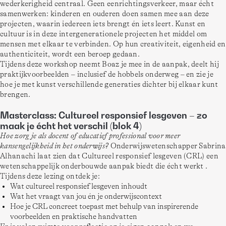
wederkerigheid centraal. Geen eenrichtingsverkeer, maar écht 
samenwerken: kinderen en ouderen doen samen mee aan deze 
projecten, waarin iedereen iets brengt én iets leert. Kunst en 
cultuur is in deze intergenerationele projecten het middel om 
mensen met elkaar te verbinden. Op hun creativiteit, eigenheid en 
authenticiteit, wordt een beroep gedaan.
Tijdens deze workshop neemt Boaz je mee in de aanpak, deelt hij 
praktijkvoorbeelden – inclusief de hobbels onderweg – en zie je 
hoe je met kunst verschillende generaties dichter bij elkaar kunt 
brengen.
Masterclass: Cultureel responsief lesgeven – zo
maak je écht het verschil (blok 4)
Hoe zorg je als docent of educatief professional voor meer 
kansengelijkheid in het onderwijs? 
Onderwijswetenschapper Sabrina 
Alhanachi laat zien dat Cultureel responsief lesgeven (CRL) een 
wetenschappelijk onderbouwde aanpak biedt die écht werkt .
Tijdens deze lezing ontdek je:
Wat cultureel responsief lesgeven inhoudt
Wat het vraagt van jou én je onderwijscontext
Hoe je CRL concreet toepast met behulp van inspirerende
voorbeelden en praktische handvatten