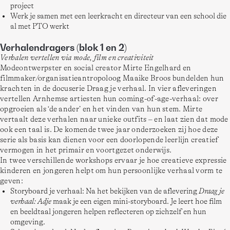
project
Werk je samen met een leerkracht en directeur van een school die
al met PTO werkt
Verhalendragers (blok 1 en 2)
Verhalen vertellen via mode, film en creativiteit
Modeontwerpster en social creator Mirte Engelhard en 
filmmaker/organisatieantropoloog Maaike Broos bundelden hun 
krachten in de docuserie Draag je verhaal. In vier afleveringen 
vertellen Arnhemse artiesten hun coming-of-age-verhaal: over 
opgroeien als ‘de ander’ en het vinden van hun stem. Mirte 
vertaalt deze verhalen naar unieke outfits – en laat zien dat mode 
ook een taal is. De komende twee jaar onderzoeken zij hoe deze 
serie als basis kan dienen voor een doorlopende leerlijn creatief 
vermogen in het primair en voortgezet onderwijs.
In twee verschillende workshops ervaar je hoe creatieve expressie 
kinderen en jongeren helpt om hun persoonlijke verhaal vorm te 
geven:
Storyboard je verhaal: Na het bekijken van de aflevering
Draag je
verhaal: Adje
maak je een eigen mini-storyboard. Je leert hoe film
en beeldtaal jongeren helpen reflecteren op zichzelf en hun
omgeving.