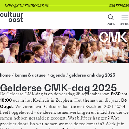
INFO@CULTUUROOST.NL
026 3519029
ZOEK
MEN
home
/
kennis & actueel
/
agenda
/
gelderse cmk dag 2025
Gelderse CMK-dag 2025
9:30
De Gelderse CMK-dag is op donderdag 25 september van 
 tot 
18:00
De 
 uur in het Koelhuis in Zutphen. Het thema van dit jaar: 
Oogst
. We vieren wat Cultuureducatie met Kwaliteit 2021–2024 
heeft opgeleverd – de ideeën, samenwerkingen en inzichten die we 
samen hebben gezaaid én geoogst. Wat blijft er hangen? Wat 
groeit er door? En wat nemen we mee de toekomst in? Werk je in 