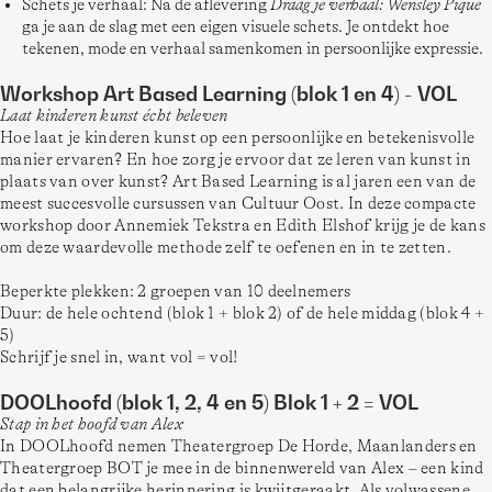
Schets je verhaal: Na de aflevering
Draag je verhaal: Wensley Piqué
ga je aan de slag met een eigen visuele schets. Je ontdekt hoe
tekenen, mode en verhaal samenkomen in persoonlijke expressie.
Workshop Art Based Learning (blok 1 en 4) - VOL
Laat kinderen kunst écht beleven 
Hoe laat je kinderen kunst op een persoonlijke en betekenisvolle 
manier ervaren? En hoe zorg je ervoor dat ze leren van kunst in 
plaats van over kunst? Art Based Learning is al jaren een van de 
meest succesvolle cursussen van Cultuur Oost. In deze compacte 
workshop door Annemiek Tekstra en Edith Elshof krijg je de kans 
om deze waardevolle methode zelf te oefenen en in te zetten.
Beperkte plekken: 2 groepen van 10 deelnemers
Duur: de hele ochtend (blok 1 + blok 2) of de hele middag (blok 4 + 
5)
Schrijf je snel in, want vol = vol!
DOOLhoofd (blok 1, 2, 4 en 5) Blok 1 + 2 = VOL
Stap in het hoofd van Alex
In DOOLhoofd nemen Theatergroep De Horde, Maanlanders en 
Theatergroep BOT je mee in de binnenwereld van Alex – een kind 
dat een belangrijke herinnering is kwijtgeraakt. Als volwassene 