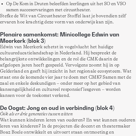
Op De Kom in Druten beleefden leerlingen uit het SO en VSO
samen succeservaringen met circustheater.
Stefke de Wit van Circustheater Stoffel laat je bovendien zélf 
ervaren hoe krachtig deze vorm van onderwijs kan zijn.
Plenaire samenkomst: Minicollege Edwin van
Meerkerk (blok 3)
Edwin van Meerkerk schetst in vogelvlucht het huidige 
cultuureducatielandschap in Nederland. Hij bespreekt de 
belangrijkste ontwikkelingen en de rol die CMK daarin de 
afgelopen jaren heeft gespeeld. Vervolgens zoomt hij in op 
Gelderland en geeft hij inzicht in het regionale ecosysteem. Wat 
staat ons de komende vier jaar te doen met CMK? Samen met de 
zaal en enkele deskundigen – onder meer op het gebied van 
kansengelijkheid en cultureel responsief lesgeven – worden 
kansen voor de toekomst verkend.
De Oogst: Jong en oud in verbinding (blok 4)
Óók als er drie generaties tussen zitten
Wat kunnen kinderen leren van ouderen? En wat kunnen ouderen 
leren van kinderen? In de projecten die docent en theatermaker 
Boaz Boele ontwikkelt en uitvoert staan ontmoeting en 