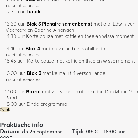
inspiratiesessies
12.30 uur 
Lunch
13.30 uur 
Blok 3 Plenaire samenkomst
 met o.a. Edwin van 
Meerkerk en Sabrina Alhanachi
14.30 uur Korte pauze met koffie en thee en wisselmoment
14.45 uur 
Blok 4
 met keuze uit 5 verschillende 
inspiratiesessies
15.45 uur  Korte pauze met koffie en thee en wisselmoment
16.00 uur 
Blok 5 
met keuze uit 4 verschillende 
inspiratiesessies
17.00 uur 
Borrel
 met wervelend slotoptreden Doe Maar Mee 
Band
18.00 uur Einde programma
#
cmk
Praktische info
Datum
:
Tijd
:
do
25 september
09:30
-
18:00
uur