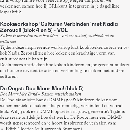
Er is volop ruimte voor reflectie op je eigen aanpak en we 
verkennen samen hoe jij CRL kunt integreren in je dagelijkse 
lespraktijk.
Kookworkshop ‘Culturen Verbinden’ met Nadia
Zerouali (blok 4 en 5) - VOL
Koken is meer dan eten bereiden – het is creatief, verbindend en 
cultureel
Tijdens deze inspirerende workshop laat kookboekenauteur en tv-
kok Nadia Zerouali zien hoe koken een krachtige vorm van 
cultuureducatie kan zijn.
Deelnemers ontdekken hoe koken kinderen en jongeren stimuleert 
om hun creativiteit te uiten en verbinding te maken met andere 
culturen. 
De Oogst: Doe Maar Mee! (blok 5)
Doe Maar Mee Band – Samen muziek maken
De Doe Maar Mee Band (DMMB) geeft kinderen de kans om 
samen muziek te maken – laagdrempelig, verbindend en vooral 
leuk. Wil jij ook een DMMB opzetten in jouw gemeente? Tijdens 
deze sessie ontdek je hoe dat werkt. De Route naar een DMMB 
wordt gepresenteerd en je hoort inspirerende verhalen van:
Edith Gloerich (cultuurcoach Brummen)