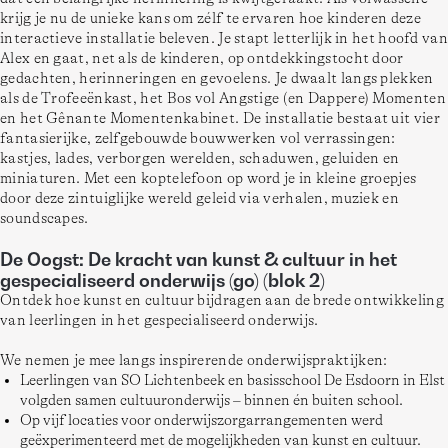
krijg je nu de unieke kans om zélf te ervaren hoe kinderen deze 
interactieve installatie beleven. Je stapt letterlijk in het hoofd van 
Alex en gaat, net als de kinderen, op ontdekkingstocht door 
gedachten, herinneringen en gevoelens. Je dwaalt langs plekken 
als de Trofeeënkast, het Bos vol Angstige (en Dappere) Momenten 
en het Gênante Momentenkabinet. De installatie bestaat uit vier 
fantasierijke, zelfgebouwde bouwwerken vol verrassingen: 
kastjes, lades, verborgen werelden, schaduwen, geluiden en 
miniaturen. Met een koptelefoon op word je in kleine groepjes 
door deze zintuiglijke wereld geleid via verhalen, muziek en 
soundscapes.
De Oogst: De kracht van kunst & cultuur in het
gespecialiseerd onderwijs (go) (blok 2)
Ontdek hoe kunst en cultuur bijdragen aan de brede ontwikkeling 
van leerlingen in het gespecialiseerd onderwijs.
We nemen je mee langs inspirerende onderwijspraktijken:
Leerlingen van SO Lichtenbeek en basisschool De Esdoorn in Elst
volgden samen cultuuronderwijs – binnen én buiten school.
Op vijf locaties voor onderwijszorgarrangementen werd
geëxperimenteerd met de mogelijkheden van kunst en cultuur.