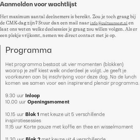
Aanmelden voor wachtlijst
Het maximum aantal deelnemers is bereikt. Zou je toch graag bij 
de CMK-dag zijn? Stuur dan een mail naar 
 en 
info@cultuuroost.nl
laat ons weten welke deelsessies je graag zou willen volgen. Als er 
een plekje vrijkomt, nemen we direct contact met je op. 
Programma
Het programma bestaat uit vier momenten (blokken) 
waarop je zelf kiest welk onderdeel je volgt. Je geeft je 
voorkeuren aan bij inschrijving voor deze dag. Na de lunch 
komen we samen voor een inspirerend plenair programma.
9.30 uur 
10.00 uur 
Openingsmoment
10.15 uur 
Blok 1
 met keuze uit 5 verschillende 
inspiratiesessies
11.15 uur Korte pauze met koffie en thee en wisselmoment
11.30 uur 
Blok 2
 met keuze uit 4 verschillende 