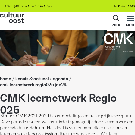
INFO@CULTUUROOST.NL
026 3519029
ZOEK
MEN
home
/
kennis & actueel
/
agenda
/
cmk leernetwerk regio025 jan24
CMK leernetwerk Regio
025
Binnen CMK 2021-2024 is kennisdeling een belangrijk speerpunt. 
Deze periode maken we kennisdeling mogelijk door leernetwerken 
per regio in te richten. Het doel is van en met elkaar te kunnen 
leren en zo ieders professionaliteit te versterken. We delen 